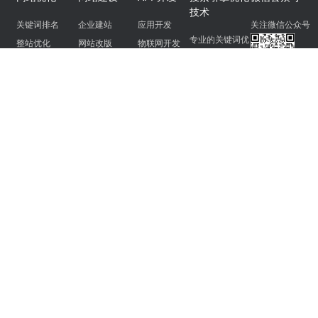
技术
关键词排名
企业建站
应用开发
关注微信公众号
专业的关键词优
整站优化
网站改版
物联网开发
化
SEO顾问
网站托管
小程序开发
最新seo优化策
危机处理
软文推广
品牌策划
略
搜索网站排名优
化
网站优化的方法
襄垣seo
孝义seo
西安seo
咸阳seo
宝鸡seo
渭南seo
汉中seo
榆林seo
延安seo
安康seo
seo优化多久能上排名
seo网上推广常见方法有哪些
网络seo服务包括哪些呢？
seo的推广途径
seo 整站优化
seo 优化是什么意思
itmc seo关键词
网络推广seo
seo外链建设优化
seo有哪些专业
Copyright@2020
Youhuabaidu.com
云无限安顺SEO公司
阿涛SEO